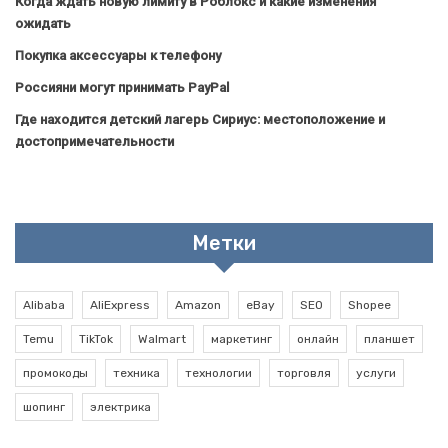
Когда ждать новую лимиту в Роблокс и какие изменения
ожидать
Покупка аксессуары к телефону
Россияни могут принимать PayPal
Где находится детский лагерь Сириус: местоположение и
достопримечательности
Метки
Alibaba
AliExpress
Amazon
eBay
SEO
Shopee
Temu
TikTok
Walmart
маркетинг
онлайн
планшет
промокоды
техника
технологии
торговля
услуги
шопинг
электрика