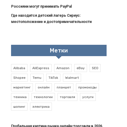
Россияни могут принимать PayPal
Где находится детский лагерь Сириус:
местоположение и достопримечательности
Метки
Alibaba
AliExpress
Amazon
eBay
SEO
Shopee
Temu
TikTok
Walmart
маркетинг
онлайн
планшет
промокоды
техника
технологии
торговля
услуги
шопинг
электрика
Глобальная картина рынка онлайн-торговли в 2026