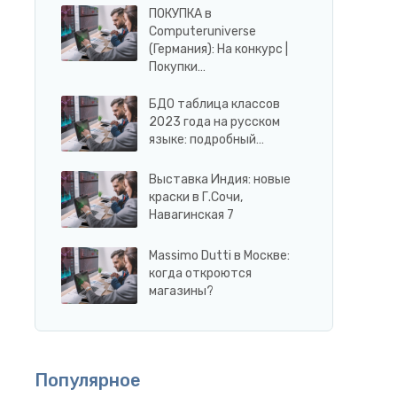
ПОКУПКА в
Сomputeruniverse
(Германия): На конкурс |
Покупки…
БДО таблица классов
2023 года на русском
языке: подробный…
Выставка Индия: новые
краски в Г.Сочи,
Навагинская 7
Massimo Dutti в Москве:
когда откроются
магазины?
Популярное