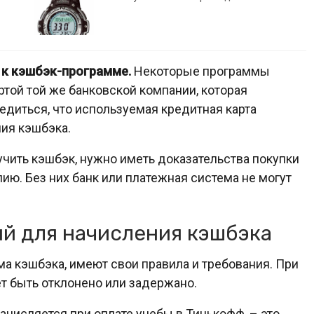
й к кэшбэк-программе.
Некоторые программы
ртой той же банковской компании, которая
едиться, что используемая кредитная карта
ния кэшбэка.
чить кэшбэк, нужно иметь доказательства покупки
ию. Без них банк или платежная система не могут
й для начисления кэшбэка
ма кэшбэка, имеют свои правила и требования. При
 быть отклонено или задержано.
ачисляется при оплате учебы в Тинькофф, – это