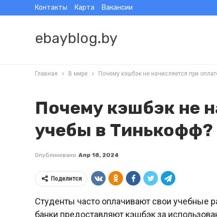
Контакты
Карта
Вакансии
ebayblog.by
Главная
В мире
Почему кэшбэк не начисляется при оплат
Почему кэшбэк не н
учебы в Тинькофф?
Опубликовано
Апр 18, 2024
Поделится
Студенты часто оплачивают свои учебные 
банки предоставляют кэшбэк за использова