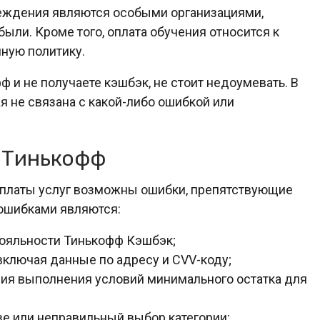
чреждения являются особыми организациями,
ыли. Кроме того, оплата обучения относится к
ную политику.
ф и не получаете кэшбэк, не стоит недоумевать. В
я не связана с какой-либо ошибкой или
з Тинькофф
оплаты услуг возможны ошибки, препятствующие
ошибками являются:
лояльности Тинькофф Кэшбэк;
включая данные по адресу и CVV-коду;
ания выполнения условий минимального остатка для
е или неправильный выбор категории;