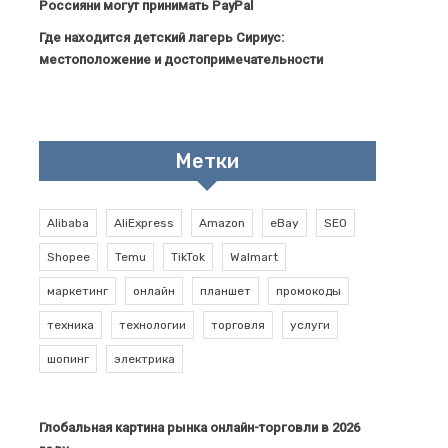
Россияни могут принимать PayPal
Где находится детский лагерь Сириус:
местоположение и достопримечательности
Метки
Alibaba
AliExpress
Amazon
eBay
SEO
Shopee
Temu
TikTok
Walmart
маркетинг
онлайн
планшет
промокоды
техника
технологии
торговля
услуги
шопинг
электрика
Глобальная картина рынка онлайн-торговли в 2026