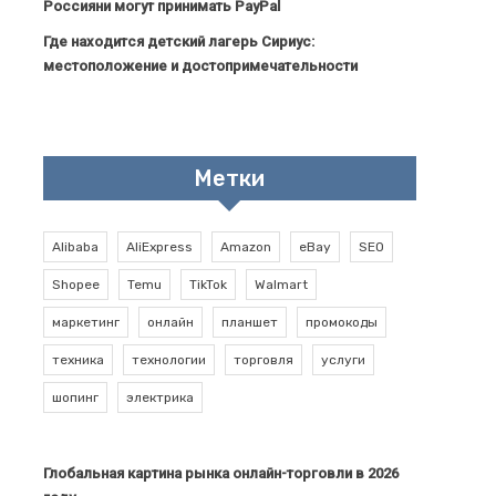
Россияни могут принимать PayPal
Где находится детский лагерь Сириус:
местоположение и достопримечательности
Метки
Alibaba
AliExpress
Amazon
eBay
SEO
Shopee
Temu
TikTok
Walmart
маркетинг
онлайн
планшет
промокоды
техника
технологии
торговля
услуги
шопинг
электрика
Глобальная картина рынка онлайн-торговли в 2026