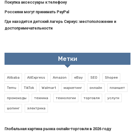
Покупка аксессуары к телефону
Россияни могут принимать PayPal
Где находится детский лагерь Сириус: местоположение и
достопримечательности
Метки
Alibaba
AliExpress
Amazon
eBay
SEO
Shopee
Temu
TikTok
Walmart
маркетинг
онлайн
планшет
промокоды
техника
технологии
торговля
услуги
шопинг
электрика
Глобальная картина рынка онлайн-торговли в 2026 году