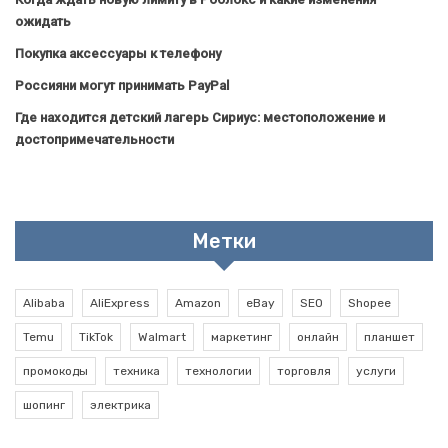
ожидать
Покупка аксессуары к телефону
Россияни могут принимать PayPal
Где находится детский лагерь Сириус: местоположение и
достопримечательности
Метки
Alibaba
AliExpress
Amazon
eBay
SEO
Shopee
Temu
TikTok
Walmart
маркетинг
онлайн
планшет
промокоды
техника
технологии
торговля
услуги
шопинг
электрика