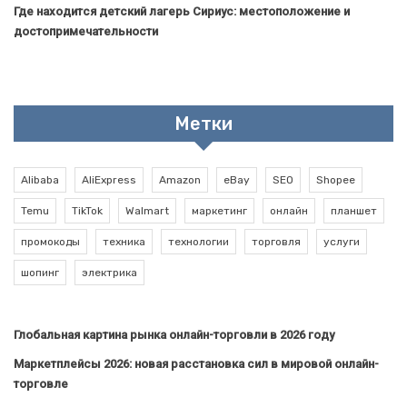
Где находится детский лагерь Сириус: местоположение и
достопримечательности
Метки
Alibaba
AliExpress
Amazon
eBay
SEO
Shopee
Temu
TikTok
Walmart
маркетинг
онлайн
планшет
промокоды
техника
технологии
торговля
услуги
шопинг
электрика
Глобальная картина рынка онлайн-торговли в 2026 году
Маркетплейсы 2026: новая расстановка сил в мировой онлайн-
торговле