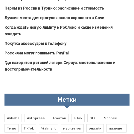
Паром из России в Турцию: расписание и стоимость
Лучшие места для прогулок около аэропорта в Сочи
Когда ждать новую лимиту в Роблокс и какие изменения
ожидать
Покупка аксессуары к телефону
Россияни могут принимать PayPal
Где находится детский лагерь Сириус: местоположение и
достопримечательности
Метки
Alibaba
AliExpress
Amazon
eBay
SEO
Shopee
Temu
TikTok
Walmart
маркетинг
онлайн
планшет