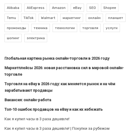
Alibaba
AliExpress
Amazon
eBay
SEO
Shopee
Temu
TikTok
Walmart
маркетинг
онлайн
планшет
промокоды
техника
технологии
торговля
услуги
шопинг
электрика
Глобальная картина рынка онлайн-торговли в 2026 году
Маркетплейсы 2026: новая расстановка сил в мировой онлайн-
торговле
Торговля на eBay в 2026 году: как меняется рынок и на чём
зарабатывают продавцы
Вакансия: онлайн-работа
Топ-10 ошибок продавцов на eBay и как их избежать
Как я купил часы в 3 раза дешевле!
Как я купил часы в 3 раза дешевле! | Покупки за рубежом