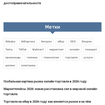
достопримечательности
Метки
Alibaba
AliExpress
Amazon
eBay
SEO
Shopee
Temu
TikTok
Walmart
маркетинг
онлайн
планшет
промокоды
техника
технологии
торговля
услуги
шопинг
электрика
Глобальная картина рынка онлайн-торговли в 2026 году
Маркетплейсы 2026: новая расстановка сил в мировой онлайн-
торговле
Торговля на eBay в 2026 году: как меняется рынок и на чём