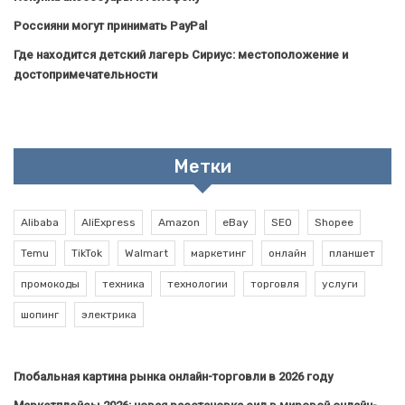
Россияни могут принимать PayPal
Где находится детский лагерь Сириус: местоположение и
достопримечательности
Метки
Alibaba
AliExpress
Amazon
eBay
SEO
Shopee
Temu
TikTok
Walmart
маркетинг
онлайн
планшет
промокоды
техника
технологии
торговля
услуги
шопинг
электрика
Глобальная картина рынка онлайн-торговли в 2026 году