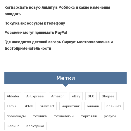
Когда ждать новую лимиту в Роблокс и какие изменения
ожидать
Покупка аксессуары к телефону
Россияни могут принимать PayPal
Где находится детский лагерь Сириус: местоположение и
достопримечательности
Метки
Alibaba
AliExpress
Amazon
eBay
SEO
Shopee
Temu
TikTok
Walmart
маркетинг
онлайн
планшет
промокоды
техника
технологии
торговля
услуги
шопинг
электрика