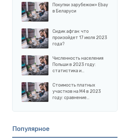
Покупки зарубежом» Ebay
в Беларуси
Сидик афган: что
произойдет 17 июля 2023
года?
Численность населения
Польши в 2023 году:
статистика и…
Стоимость платных
участков на М4 в 2023
году: сравнение…
Популярное