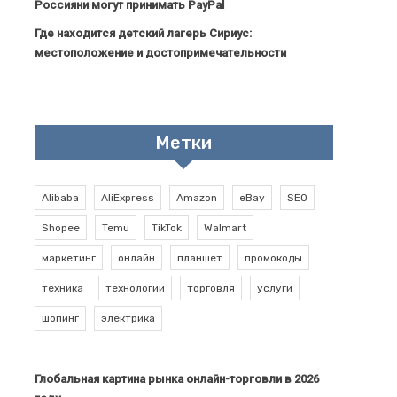
Россияни могут принимать PayPal
Где находится детский лагерь Сириус:
местоположение и достопримечательности
Метки
Alibaba
AliExpress
Amazon
eBay
SEO
Shopee
Temu
TikTok
Walmart
маркетинг
онлайн
планшет
промокоды
техника
технологии
торговля
услуги
шопинг
электрика
Глобальная картина рынка онлайн-торговли в 2026