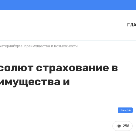
ГЛ
катеринбурге: преимущества и возможности
солют страхование в
еимущества и
В мире
258