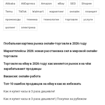
Alibaba
AliExpress
Amazon
eBay
SEO
Shopee
Temu
TikTok
Walmart
маркетинг
онлайн
планшет
промокоды
техника
технологии
торговля
услуги
шопинг
электрика
Глобальная картина рынка онлайн-торговли в 2026 году
Маркетплейсы 2026: новая расстановка сил в мировой онлайн-
торговле
Торговля на eBay в 2026 году: как меняется рынок и на чём
зарабатывают продавцы
Вакансия: онлайн-работа
Топ-10 ошибок продавцов на eBay и как их избежать
Как я купил часы в 3 раза дешевле!
Как я купил часы в 3 раза дешевле! | Покупки за рубежом