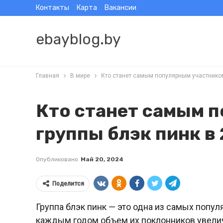
Контакты
Карта
Вакансии
ebayblog.by
Главная
В мире
Кто станет самым популярным участником
Кто станет самым 
группы блэк пинк в
Опубликовано
Май 20, 2024
Поделится
Группа блэк пинк — это одна из самых попу
каждым годом объем их поклонников увеличи