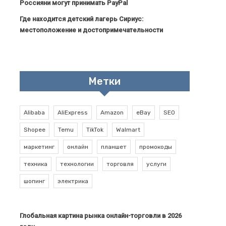
Россияни могут принимать PayPal
Где находится детский лагерь Сириус:
местоположение и достопримечательности
Метки
Alibaba
AliExpress
Amazon
eBay
SEO
Shopee
Temu
TikTok
Walmart
маркетинг
онлайн
планшет
промокоды
техника
технологии
торговля
услуги
шопинг
электрика
Глобальная картина рынка онлайн-торговли в 2026