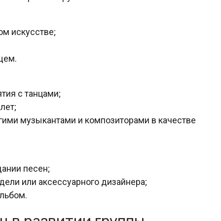
ом искусстве;
щем.
тия с танцами;
лет;
гими музыкантами и композиторами в качестве
дании песен;
дели или аксессуарного дизайнера;
льбом.