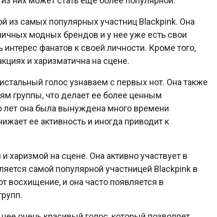
 из них может стать еще более популярной.
 из самых популярных участниц Blackpink. Она
личных модных брендов и у нее уже есть свои
 интерес фанатов к своей личности. Кроме того,
акциях и харизматична на сцене.
истальный голос узнаваем с первых нот. Она также
ням группы, что делает ее более ценным
ко лет она была вынуждена много времени
нижает ее активность и иногда приводит к
 харизмой на сцене. Она активно участвует в
ляется самой популярной участницей Blackpink в
т восхищение, и она часто появляется в
групп.
 нее очень красивый голос, который позволяет