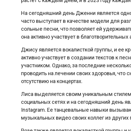
растет с каждым днем, и в 2023 году каждая
На сегодняшний день Дженни является одной
часто выступает в качестве модели для раз
сольные песни, что позволяет ей удерживать
она активно участвует в благотворительных 
Джису является вокалисткой группы, и ее кр
активно участвует в создании текстов к пес
участником. Однако, за последние несколь
проводить на лечении своих здоровья, что с
отсутствию на концертах.
Лиса выделяется своим уникальным стилем и
социальных сетях и на сегодняшний день яв
Instagram. Ее танцевальные навыки вызываю
музыкальных видео своих коллег из других 
Розе также является вокалисткой группы и у