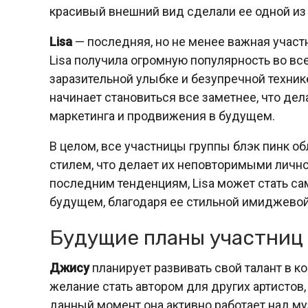
красивый внешний вид сделали ее одной из
Lisa
— последняя, но не менее важная участн
Lisa получила огромную популярность во вс
заразительной улыбке и безупречной технике
начинает становиться все заметнее, что де
маркетинга и продвижения в будущем.
В целом, все участницы группы блэк пинк 
стилем, что делает их неповторимыми лично
последним тенденциям, Lisa может стать с
будущем, благодаря ее стильной имиджевой 
Будущие планы участниц
Джису
планирует развивать свой талант в к
желание стать автором для других артистов,
данный момент она активно работает над м