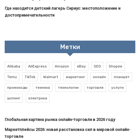
Где находится детский лагерь Сириус: местоположение и
достопримечательности
Метки
Alibaba
AliExpress
Amazon
eBay
SEO
Shopee
Temu
TikTok
Walmart
маркетинг
онлайн
планшет
промокоды
техника
технологии
торговля
услуги
шопинг
электрика
Глобальная картина рынка онлайн-торговли в 2026 году
Маркетплейсы 2026: новая расстановка сил в мировой онлайн-
торговле