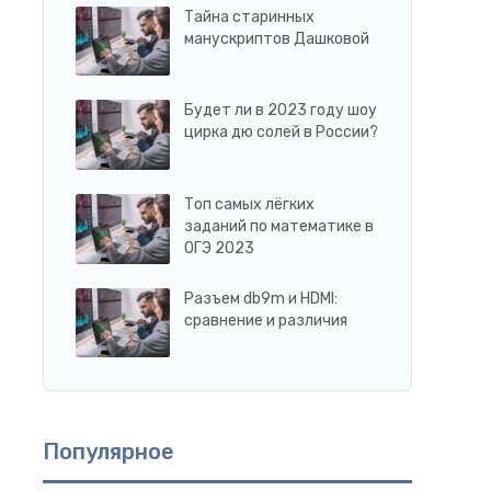
Тайна старинных
манускриптов Дашковой
Будет ли в 2023 году шоу
цирка дю солей в России?
Топ самых лёгких
заданий по математике в
ОГЭ 2023
Разъем db9m и HDMI:
сравнение и различия
Популярное