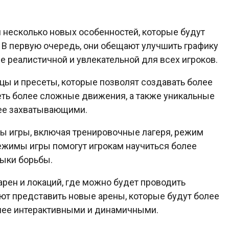
 несколько новых особенностей, которые будут
 В первую очередь, они обещают улучшить графику
е реалистичной и увлекательной для всех игроков.
цы и пресеты, которые позволят создавать более
ть более сложные движения, а также уникальные
лее захватывающими.
ы игры, включая тренировочные лагеря, режим
режимы игры помогут игрокам научиться более
выки борьбы.
рен и локаций, где можно будет проводить
ют представить новые арены, которые будут более
лее интерактивными и динамичными.