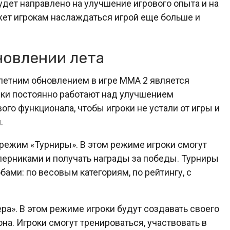
дет направлено на улучшение игрового опыта и на
жет игрокам наслаждаться игрой еще больше и
новлении лета
летним обновлением в игре MMA 2 является
ки постоянно работают над улучшением
го функционала, чтобы игроки не устали от игры и
.
ежим «Турниры». В этом режиме игроки смогут
оперниками и получать награды за победы. Турниры
ами: по весовым категориям, по рейтингу, с
а». В этом режиме игроки будут создавать своего
она. Игроки смогут тренироваться, участвовать в