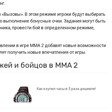
нг.
«Вызовы». В этом режиме игроки будут выбирать
го выполнение бонусные очки. Задания могут быть
ника, провести бой в определенном режиме,
овлении в игре MMA 2 добавят новые возможности
лят получить новые впечатления от игры.
жей и бойцов в MMA 2
Как я купил часы в 3 раза дешевле!