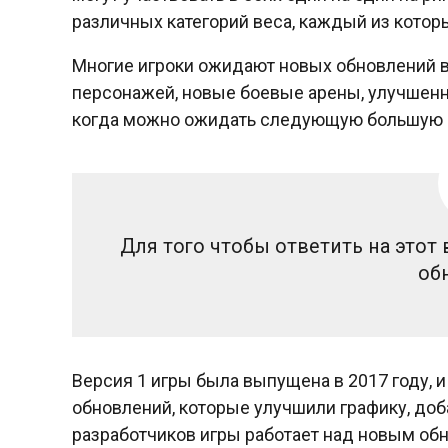
различных категорий веса, каждый из котор
Многие игроки ожидают новых обновлений в 
персонажей, новые боевые арены, улучшенн
когда можно ожидать следующую большую 
Для того чтобы ответить на этот
об
Версия 1 игры была выпущена в 2017 году, 
обновлений, которые улучшили графику, до
разработчиков игры работает над новым об