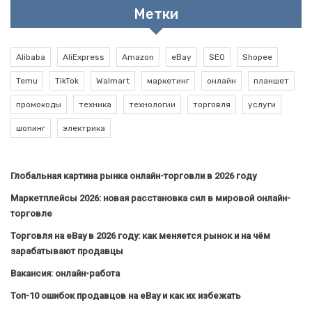
Метки
Alibaba
AliExpress
Amazon
eBay
SEO
Shopee
Temu
TikTok
Walmart
маркетинг
онлайн
планшет
промокоды
техника
технологии
торговля
услуги
шопинг
электрика
Глобальная картина рынка онлайн-торговли в 2026 году
Маркетплейсы 2026: новая расстановка сил в мировой онлайн-
торговле
Торговля на eBay в 2026 году: как меняется рынок и на чём
зарабатывают продавцы
Вакансия: онлайн-работа
Топ-10 ошибок продавцов на eBay и как их избежать