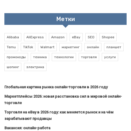
Метки
Alibaba
AliExpress
Amazon
eBay
SEO
Shopee
Temu
TikTok
Walmart
маркетинг
онлайн
планшет
промокоды
техника
технологии
торговля
услуги
шопинг
электрика
Глобальная картина рынка онлайн-торговли в 2026 году
Маркетплейсы 2026: новая расстановка сил в мировой онлайн-
торговле
Торговля на eBay в 2026 году: как меняется рынок и на чём
зарабатывают продавцы
Вакансия: онлайн-работа