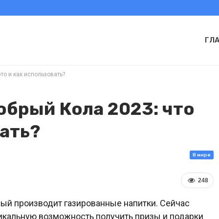
ГЛ
то и как использовать?
обрый Кола 2023: что
вать?
В мире
248
рый производит газированные напитки. Сейчас
икальную возможность получить призы и подарки