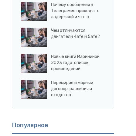
Почему сообщения в
Телеграмме приходят с
задержкой и что с…
Чем отличаются
двигатели 4afe и 5afe?
Новые книги Марининой
2023 года: список
произведений
Перемирие и мирный
договор: различия и
сходства
Популярное