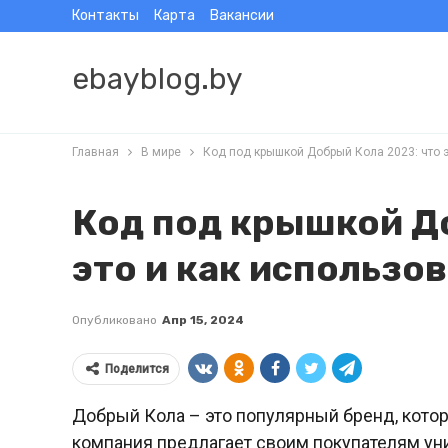
Контакты
Карта
Вакансии
ebayblog.by
Главная
В мире
Код под крышкой Добрый Кола 2023: что э
Код под крышкой Д
это и как использо
Опубликовано
Апр 15, 2024
Поделится
Добрый Кола – это популярный бренд, кото
компания предлагает своим покупателям ун