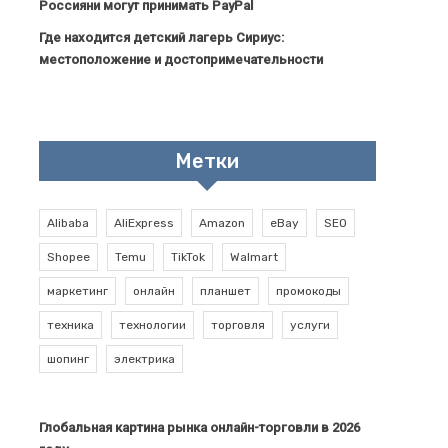
Россияни могут принимать PayPal
Где находится детский лагерь Сириус:
местоположение и достопримечательности
Метки
Alibaba
AliExpress
Amazon
eBay
SEO
Shopee
Temu
TikTok
Walmart
маркетинг
онлайн
планшет
промокоды
техника
технологии
торговля
услуги
шопинг
электрика
Глобальная картина рынка онлайн-торговли в 2026