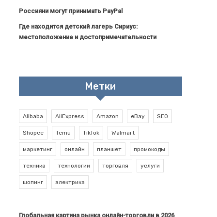
Россияни могут принимать PayPal
Где находится детский лагерь Сириус:
местоположение и достопримечательности
Метки
Alibaba
AliExpress
Amazon
eBay
SEO
Shopee
Temu
TikTok
Walmart
маркетинг
онлайн
планшет
промокоды
техника
технологии
торговля
услуги
шопинг
электрика
Глобальная картина рынка онлайн-торговли в 2026