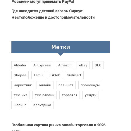
Россияни могут принимать PayPal
Где находится детский лагерь Сириус:
местоположение и достопримечательности
Метки
Alibaba
AliExpress
Amazon
eBay
SEO
Shopee
Temu
TikTok
Walmart
маркетинг
онлайн
планшет
промокоды
техника
технологии
торговля
услуги
шопинг
электрика
Глобальная картина рынка онлайн-торговли в 2026