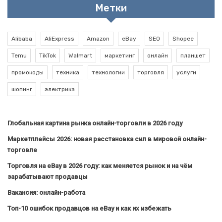
Метки
Alibaba
AliExpress
Amazon
eBay
SEO
Shopee
Temu
TikTok
Walmart
маркетинг
онлайн
планшет
промокоды
техника
технологии
торговля
услуги
шопинг
электрика
Глобальная картина рынка онлайн-торговли в 2026 году
Маркетплейсы 2026: новая расстановка сил в мировой онлайн-
торговле
Торговля на eBay в 2026 году: как меняется рынок и на чём
зарабатывают продавцы
Вакансия: онлайн-работа
Топ-10 ошибок продавцов на eBay и как их избежать