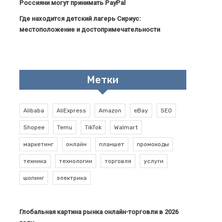
Россияни могут принимать PayPal
Где находится детский лагерь Сириус:
местоположение и достопримечательности
Метки
Alibaba
AliExpress
Amazon
eBay
SEO
Shopee
Temu
TikTok
Walmart
маркетинг
онлайн
планшет
промокоды
техника
технологии
торговля
услуги
шопинг
электрика
Глобальная картина рынка онлайн-торговли в 2026