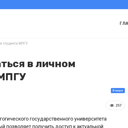
ГЛ
те студента МПГУ
ться в личном
 МПГУ
В мире
257
гогического государственного университета
ый позволяет получить доступ к актуальной