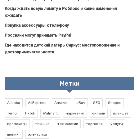
Когда ждать новую лимиту в Роблокс и какие изменения
ожидать
Покупка аксессуары к телефону
Россияни могут принимать PayPal
Где находится детский лагерь Сириус: местоположение и
достопримечательности
Метки
Alibaba
AliExpress
Amazon
eBay
SEO
Shopee
Temu
TikTok
Walmart
маркетинг
онлайн
планшет
промокоды
техника
технологии
торговля
услуги
шопинг
электрика