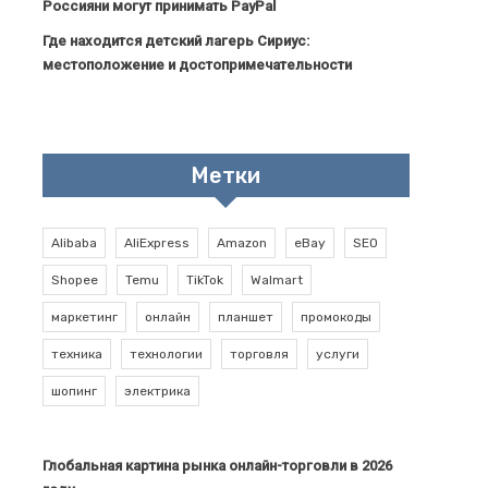
Россияни могут принимать PayPal
Где находится детский лагерь Сириус:
местоположение и достопримечательности
Метки
Alibaba
AliExpress
Amazon
eBay
SEO
Shopee
Temu
TikTok
Walmart
маркетинг
онлайн
планшет
промокоды
техника
технологии
торговля
услуги
шопинг
электрика
Глобальная картина рынка онлайн-торговли в 2026