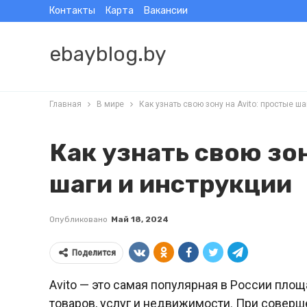
Контакты
Карта
Вакансии
ebayblog.by
Главная
В мире
Как узнать свою зону на Avito: простые ша
Как узнать свою зон
шаги и инструкции
Опубликовано
Май 18, 2024
Поделится
Avito — это самая популярная в России пло
товаров, услуг и недвижимости. При соверше