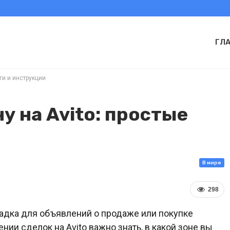
ГЛ
ги и инструкции
у на Avito: простые
В мире
298
щадка для объявлений о продаже или покупке
нии сделок на Avito важно знать, в какой зоне вы