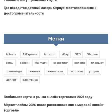
Где находится детский лагерь Сириус: местоположение и
достопримечательности
Метки
Alibaba
AliExpress
Amazon
eBay
SEO
Shopee
Temu
TikTok
Walmart
маркетинг
онлайн
планшет
промокоды
техника
технологии
торговля
услуги
шопинг
электрика
Глобальная картина рынка онлайн-торговли в 2026 году
Маркетплейсы 2026: новая расстановка сил в мировой онлайн-
торговле