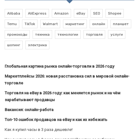
Alibaba
AliExpress
Amazon
eBay
SEO
Shopee
Temu
TikTok
Walmart
маркетинг
онлайн
планшет
промокоды
техника
технологии
торговля
услуги
шопинг
электрика
Глобальная картина рынка онлайн-торговли в 2026 году
Маркетплейсы 2026: новая расстановка сил в мировой онлайн-
торговле
Торговля на eBay в 2026 году: как меняется рынок и на чём
зарабатывают продавцы
Вакансия: онлайн-работа
Топ-10 ошибок продавцов на eBay и как их избежать
Как я купил часы в 3 раза дешевле!