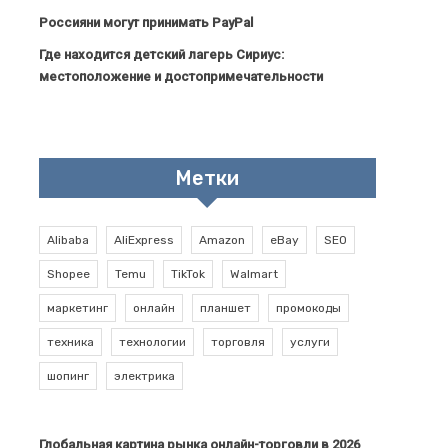
Россияни могут принимать PayPal
Где находится детский лагерь Сириус:
местоположение и достопримечательности
Метки
Alibaba
AliExpress
Amazon
eBay
SEO
Shopee
Temu
TikTok
Walmart
маркетинг
онлайн
планшет
промокоды
техника
технологии
торговля
услуги
шопинг
электрика
Глобальная картина рынка онлайн-торговли в 2026