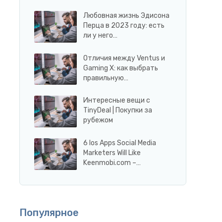
Любовная жизнь Эдисона
Перца в 2023 году: есть
ли у него…
Отличия между Ventus и
Gaming X: как выбрать
правильную…
Интересные вещи с
TinyDeal | Покупки за
рубежом
6 Ios Apps Social Media
Marketers Will Like
Keenmobi.com –…
Популярное