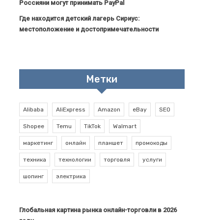
Россияни могут принимать PayPal
Где находится детский лагерь Сириус:
местоположение и достопримечательности
Метки
Alibaba
AliExpress
Amazon
eBay
SEO
Shopee
Temu
TikTok
Walmart
маркетинг
онлайн
планшет
промокоды
техника
технологии
торговля
услуги
шопинг
электрика
Глобальная картина рынка онлайн-торговли в 2026