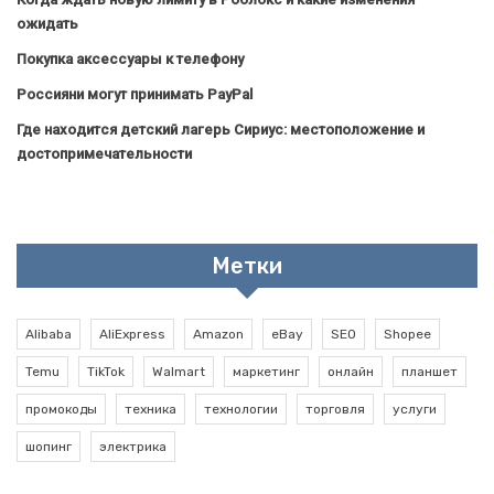
ожидать
Покупка аксессуары к телефону
Россияни могут принимать PayPal
Где находится детский лагерь Сириус: местоположение и
достопримечательности
Метки
Alibaba
AliExpress
Amazon
eBay
SEO
Shopee
Temu
TikTok
Walmart
маркетинг
онлайн
планшет
промокоды
техника
технологии
торговля
услуги
шопинг
электрика