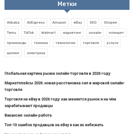
Метки
Alibaba
AliExpress
Amazon
eBay
SEO
Shopee
Temu
TikTok
Walmart
маркетинг
онлайн
планшет
промокоды
техника
технологии
торговля
услуги
шопинг
электрика
Глобальная картина рынка онлайн-торговли в 2026 году
Маркетплейсы 2026: новая расстановка сил в мировой онлайн-
торговле
Торговля на eBay в 2026 году: как меняется рынок и на чём
зарабатывают продавцы
Вакансия: онлайн-работа
Топ-10 ошибок продавцов на eBay и как их избежать