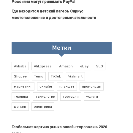
Россияни могут принимать PayPal
Где находится детский лагерь Сириус:
местоположение и достопримечательности
Метки
Alibaba
AliExpress
Amazon
eBay
SEO
Shopee
Temu
TikTok
Walmart
маркетинг
онлайн
планшет
промокоды
техника
технологии
торговля
услуги
шопинг
электрика
Глобальная картина рынка онлайн-торговли в 2026