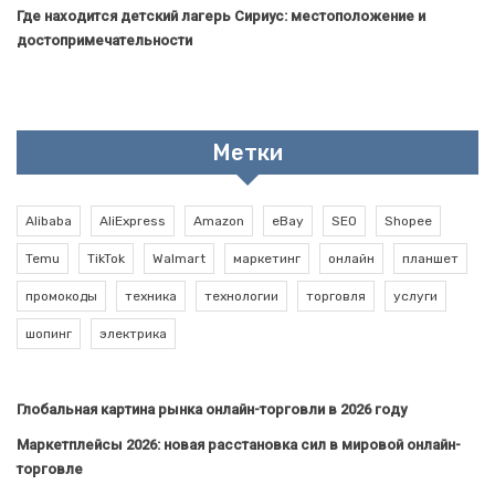
Где находится детский лагерь Сириус: местоположение и
достопримечательности
Метки
Alibaba
AliExpress
Amazon
eBay
SEO
Shopee
Temu
TikTok
Walmart
маркетинг
онлайн
планшет
промокоды
техника
технологии
торговля
услуги
шопинг
электрика
Глобальная картина рынка онлайн-торговли в 2026 году
Маркетплейсы 2026: новая расстановка сил в мировой онлайн-
торговле