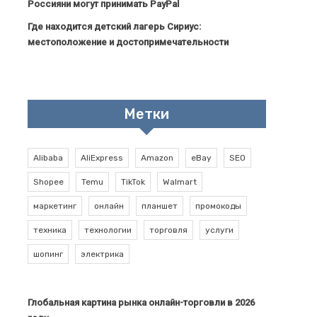
Россияни могут принимать PayPal
Где находится детский лагерь Сириус:
местоположение и достопримечательности
Метки
Alibaba
AliExpress
Amazon
eBay
SEO
Shopee
Temu
TikTok
Walmart
маркетинг
онлайн
планшет
промокоды
техника
технологии
торговля
услуги
шопинг
электрика
Глобальная картина рынка онлайн-торговли в 2026