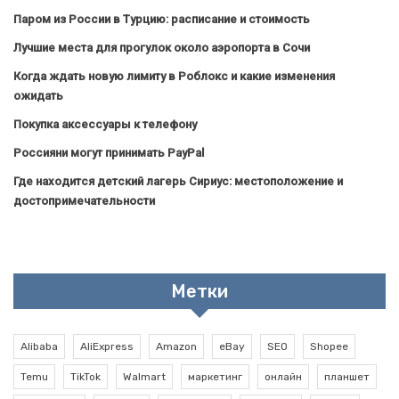
Паром из России в Турцию: расписание и стоимость
Лучшие места для прогулок около аэропорта в Сочи
Когда ждать новую лимиту в Роблокс и какие изменения
ожидать
Покупка аксессуары к телефону
Россияни могут принимать PayPal
Где находится детский лагерь Сириус: местоположение и
достопримечательности
Метки
Alibaba
AliExpress
Amazon
eBay
SEO
Shopee
Temu
TikTok
Walmart
маркетинг
онлайн
планшет