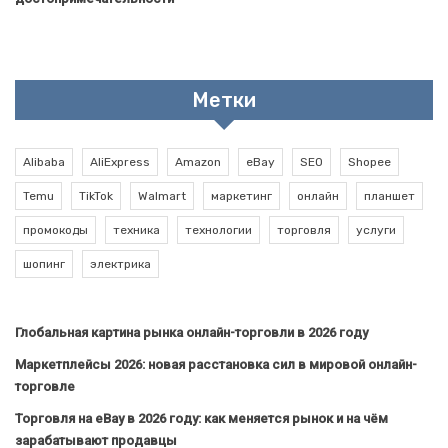
Метки
Alibaba
AliExpress
Amazon
eBay
SEO
Shopee
Temu
TikTok
Walmart
маркетинг
онлайн
планшет
промокоды
техника
технологии
торговля
услуги
шопинг
электрика
Глобальная картина рынка онлайн-торговли в 2026 году
Маркетплейсы 2026: новая расстановка сил в мировой онлайн-
торговле
Торговля на eBay в 2026 году: как меняется рынок и на чём
зарабатывают продавцы