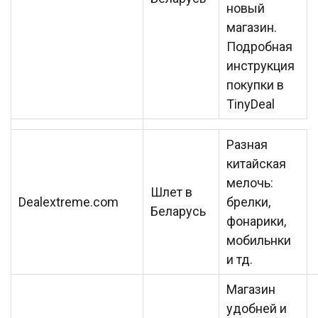
новый
магазин.
Подробная
инструкция
покупки в
TinyDeal
Разная
китайская
мелочь:
Шлет в
Dealextreme.com
брелки,
Беларусь
фонарики,
мобильнки
и тд.
Магазин
удобней и