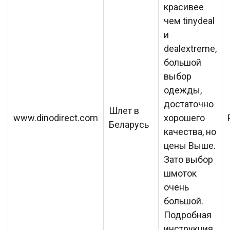
красивее
чем tinydeal
и
dealextreme,
большой
выбор
одежды,
достаточно
Шлет в
www.dinodirect.com
хорошего
Беларусь
качества, но
цены Выше.
Зато выбор
шмоток
очень
большой.
Подробная
инструкция