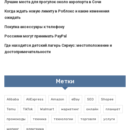
Лучшие места для прогулок около аэропорта в Сочи
Когда ждать новую лимиту в Роблокс и какие изменения
ожидать
Покупка аксессуары к телефону
Россияни могут принимать PayPal
Где находится детский лагерь Сириус: местоположение и
достопримечательности
Метки
Alibaba
AliExpress
Amazon
eBay
SEO
Shopee
Temu
TikTok
Walmart
маркетинг
онлайн
планшет
промокоды
техника
технологии
торговля
услуги
шопинг
электрика