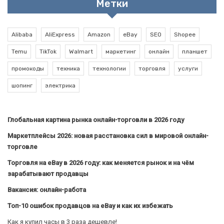
Метки
Alibaba
AliExpress
Amazon
eBay
SEO
Shopee
Temu
TikTok
Walmart
маркетинг
онлайн
планшет
промокоды
техника
технологии
торговля
услуги
шопинг
электрика
Глобальная картина рынка онлайн-торговли в 2026 году
Маркетплейсы 2026: новая расстановка сил в мировой онлайн-
торговле
Торговля на eBay в 2026 году: как меняется рынок и на чём
зарабатывают продавцы
Вакансия: онлайн-работа
Топ-10 ошибок продавцов на eBay и как их избежать
Как я купил часы в 3 раза дешевле!