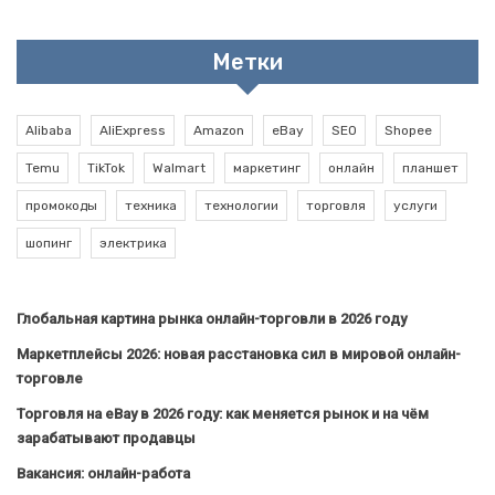
Метки
Alibaba
AliExpress
Amazon
eBay
SEO
Shopee
Temu
TikTok
Walmart
маркетинг
онлайн
планшет
промокоды
техника
технологии
торговля
услуги
шопинг
электрика
Глобальная картина рынка онлайн-торговли в 2026 году
Маркетплейсы 2026: новая расстановка сил в мировой онлайн-
торговле
Торговля на eBay в 2026 году: как меняется рынок и на чём
зарабатывают продавцы
Вакансия: онлайн-работа