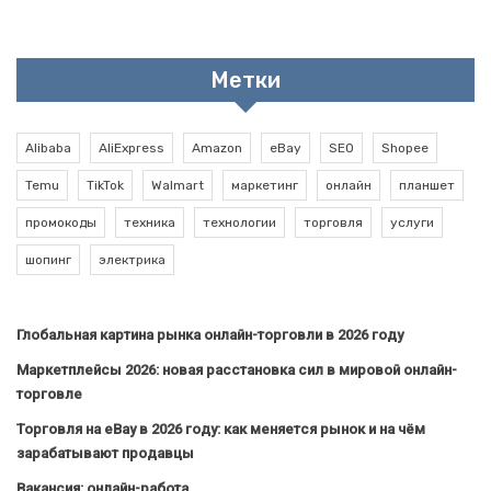
Метки
Alibaba
AliExpress
Amazon
eBay
SEO
Shopee
Temu
TikTok
Walmart
маркетинг
онлайн
планшет
промокоды
техника
технологии
торговля
услуги
шопинг
электрика
Глобальная картина рынка онлайн-торговли в 2026 году
Маркетплейсы 2026: новая расстановка сил в мировой онлайн-
торговле
Торговля на eBay в 2026 году: как меняется рынок и на чём
зарабатывают продавцы
Вакансия: онлайн-работа