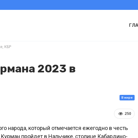
ГЛ
е, КБР
рмана 2023 в
В мире
250
го народа, который отмечается ежегодно в честь
у Курман пройдет в Нальчике, столице Кабардино-