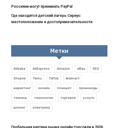
Россияни могут принимать PayPal
Где находится детский лагерь Сириус:
местоположение и достопримечательности
Метки
Alibaba
AliExpress
Amazon
eBay
SEO
Shopee
Temu
TikTok
Walmart
маркетинг
онлайн
планшет
промокоды
техника
технологии
торговля
услуги
шопинг
электрика
Глобальная картина рынка онлайн-торговли в 2026