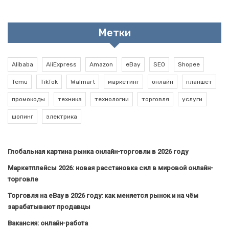
Метки
Alibaba
AliExpress
Amazon
eBay
SEO
Shopee
Temu
TikTok
Walmart
маркетинг
онлайн
планшет
промокоды
техника
технологии
торговля
услуги
шопинг
электрика
Глобальная картина рынка онлайн-торговли в 2026 году
Маркетплейсы 2026: новая расстановка сил в мировой онлайн-
торговле
Торговля на eBay в 2026 году: как меняется рынок и на чём
зарабатывают продавцы
Вакансия: онлайн-работа