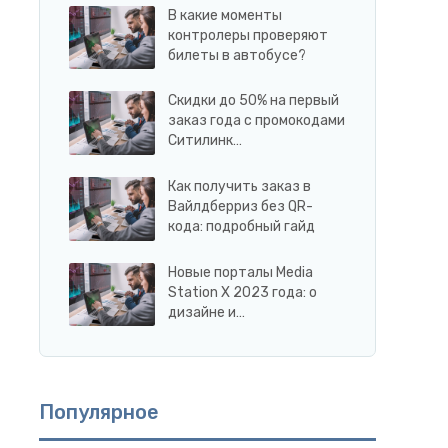
В какие моменты
контролеры проверяют
билеты в автобусе?
Скидки до 50% на первый
заказ года с промокодами
Ситилинк…
Как получить заказ в
Вайлдберриз без QR-
кода: подробный гайд
Новые порталы Media
Station X 2023 года: о
дизайне и…
Популярное