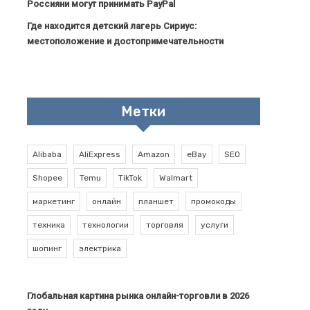
Россияни могут принимать PayPal
Где находится детский лагерь Сириус:
местоположение и достопримечательности
Метки
Alibaba
AliExpress
Amazon
eBay
SEO
Shopee
Temu
TikTok
Walmart
маркетинг
онлайн
планшет
промокоды
техника
технологии
торговля
услуги
шопинг
электрика
Глобальная картина рынка онлайн-торговли в 2026