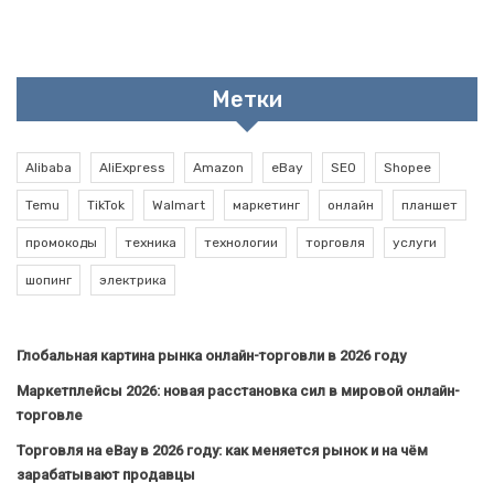
Метки
Alibaba
AliExpress
Amazon
eBay
SEO
Shopee
Temu
TikTok
Walmart
маркетинг
онлайн
планшет
промокоды
техника
технологии
торговля
услуги
шопинг
электрика
Глобальная картина рынка онлайн-торговли в 2026 году
Маркетплейсы 2026: новая расстановка сил в мировой онлайн-
торговле
Торговля на eBay в 2026 году: как меняется рынок и на чём
зарабатывают продавцы