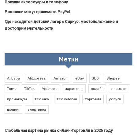
Покупка аксессуары к телефону
Россияни могут принимать PayPal
Где находится детский лагерь Сириус: местоположение и
достопримечательности
Метки
Alibaba
AliExpress
Amazon
eBay
SEO
Shopee
Temu
TikTok
Walmart
маркетинг
онлайн
планшет
промокоды
техника
технологии
торговля
услуги
шопинг
электрика
Глобальная картина рынка онлайн-торговли в 2026 году