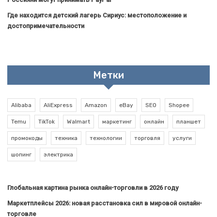
Где находится детский лагерь Сириус: местоположение и
достопримечательности
Метки
Alibaba
AliExpress
Amazon
eBay
SEO
Shopee
Temu
TikTok
Walmart
маркетинг
онлайн
планшет
промокоды
техника
технологии
торговля
услуги
шопинг
электрика
Глобальная картина рынка онлайн-торговли в 2026 году
Маркетплейсы 2026: новая расстановка сил в мировой онлайн-
торговле