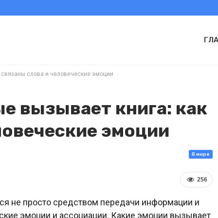
ГЛ
к связаны слова и человеческие эмоции
е вызывает книга: как
ловеческие эмоции
В мире
256
тся не просто средством передачи информации и
еские эмоции и ассоциации. Какие эмоции вызывает