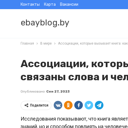
Контакты
Карта
Вакансии
ebayblog.by
Главная
В мире
Ассоциации, которые вызывает книга: ка
Ассоциации, которы
связаны слова и че
Опубликовано
Сен 27, 2023
Поделится
Исследования показывают, что книга являе
знаний, но и способом повлиять на человеч