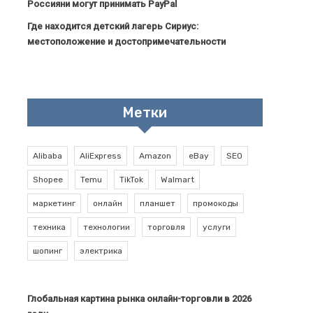
Россияни могут принимать PayPal
Где находится детский лагерь Сириус:
местоположение и достопримечательности
Метки
Alibaba
AliExpress
Amazon
eBay
SEO
Shopee
Temu
TikTok
Walmart
маркетинг
онлайн
планшет
промокоды
техника
технологии
торговля
услуги
шопинг
электрика
Глобальная картина рынка онлайн-торговли в 2026