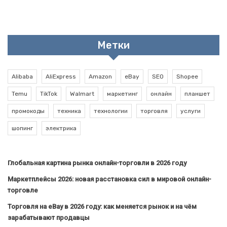
Метки
Alibaba
AliExpress
Amazon
eBay
SEO
Shopee
Temu
TikTok
Walmart
маркетинг
онлайн
планшет
промокоды
техника
технологии
торговля
услуги
шопинг
электрика
Глобальная картина рынка онлайн-торговли в 2026 году
Маркетплейсы 2026: новая расстановка сил в мировой онлайн-
торговле
Торговля на eBay в 2026 году: как меняется рынок и на чём
зарабатывают продавцы